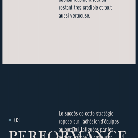
restant très crédible et tout
aussi vertueuse.
Le succès de cette stratégie
repose sur l’adhésion d’équipes
aujourd’hui fatiguées par les
PERFORMANCE
échecs passés et anxieuses