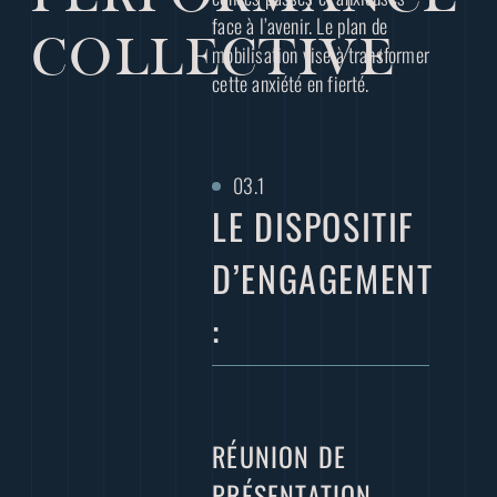
face à l’avenir. Le plan de
COLLECTIVE
mobilisation vise à transformer
cette anxiété en fierté.
LE DISPOSITIF
D’ENGAGEMENT
:
RÉUNION DE
PRÉSENTATION