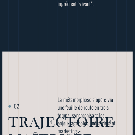
ingrédient “vivant”.
La métamorphose s’opère via
une feuille de route en trois
temps, synchronisant les
TRAJECTOIRE
enjeux agricoles, industriels et
marketing.